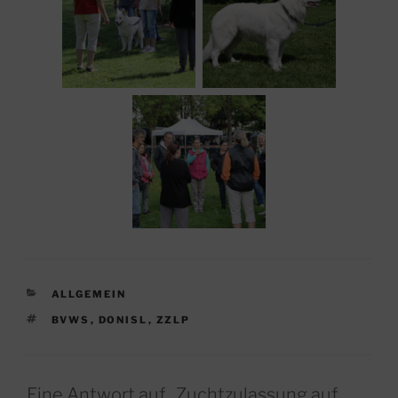
KATEGORIEN
ALLGEMEIN
SCHLAGWÖRTER
BVWS
,
DONISL
,
ZZLP
Eine Antwort auf „Zuchtzulassung auf