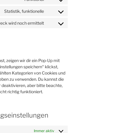
Consent
service
to
google-
Statistik, funktionelle
Consent
service
analytics
to
complianz
eck wird noch ermittelt
Consent
service
to
jetpack
service
sonstiges
, zeigen wir dir ein Pop-Up mit
instellungen speichern“ klickst,
ewählten Kategorien von Cookies und
ieben zu verwenden. Du kannst die
eaktivieren, aber bitte beachte,
t richtig funktioniert.
ngseinstellungen
Immer aktiv