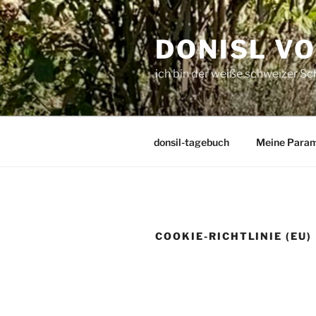
Zum
Inhalt
DONISL V
springen
ich bin der weiße schweizer S
donsil-tagebuch
Meine Para
COOKIE-RICHTLINIE (EU)