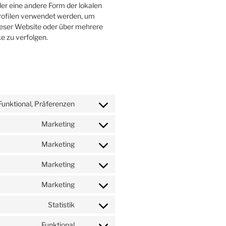
er eine andere Form der lokalen
profilen verwendet werden, um
eser Website oder über mehrere
e zu verfolgen.
 Funktional, Präferenzen
Consent
to
Marketing
Consent
service
to
wordpress
Marketing
Consent
service
to
google-
Marketing
Consent
service
fonts
to
google-
Marketing
Consent
service
recaptcha
to
google-
Statistik
Consent
service
maps
to
youtube
Funktional